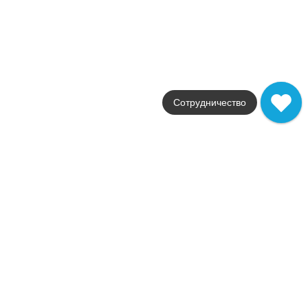
Фабрика
FAP Ceramiche
Страна
Италия
Размер
30,5x91,5
Цвет
серый
Сотрудничество
Поверхность
матовая
Артикул
fMUQ
2 365
.
58
p/шт
+23854
Купить в 1 клик
В корзину
Распродажа
В наличии
Color Now Damasco Ghiaccio Inserto
В наличии
10 шт
Коллекция
Color Now