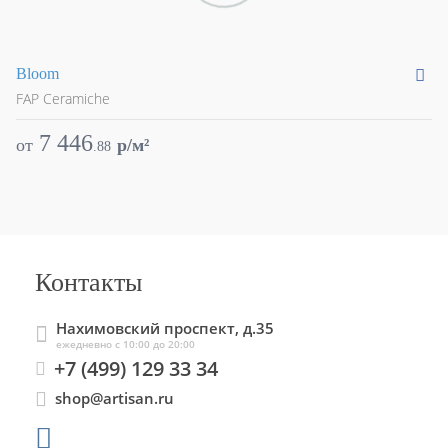
Bloom
Br
FAP Ceramiche
FA
7 446
от
p/м²
о
.
88
Контакты
Нахимовский проспект, д.35
ежедневно с 10:00 до 20:00
+7 (499) 129 33 34
shop@artisan.ru