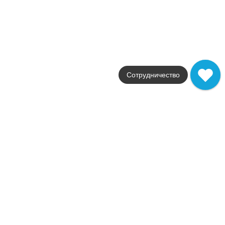
Поверхность
лаппатированная
Артикул
fOEH
2 592
.
50
p/шт
+29673
Купить в 1 клик
В корзину
Сотрудничество
Похожии коллекци
Распродажа
В наличии
Bark
FAP Ceramiche
Страна
Италия
Цвета
коричневый
Поверхности
матовая
Размеры
7,5x30