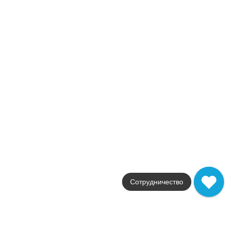
Размер
30,5x91,5
Цвет
серый
Поверхность
матовая
Артикул
fMUQ
2 365
.
58
p/шт
+23854
Купить в 1 клик
В корзину
Распродажа
В наличии
Color Now Damasco Ghiaccio Inserto
В наличии
10 шт
Коллекция
Сотрудничество
Color Now
Фабрика
FAP Ceramiche
Страна
Италия