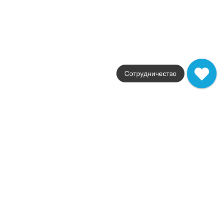
Стили
Современный
Размеры
30,5x91,5 / 1x30.5 / 1x1 /
от
292
.
80
p/шт
Распродажа
В наличии
Creta
Сотрудничество
FAP Ceramiche
Страна
Италия
Цвета
черный / серый / темно-бежев
Поверхности
матовая
Стили
Современный
Размеры
30,5x91,5 / 30,5x30,5 / 10
от
217
.
16
p/шт
В наличии
Cupido