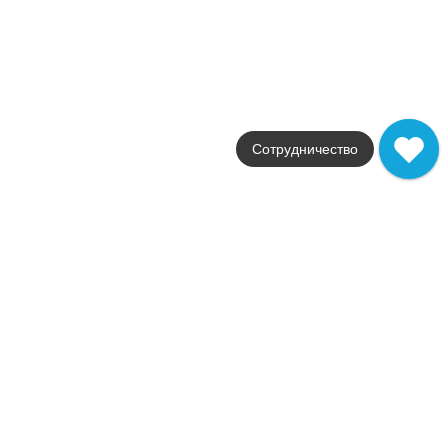
от
2 160
.
62
p/шт
Color Mood
FAP Ceramiche
Страна
Италия
Цвета
Сотрудничество
мультиколор / светло-зеленый
Поверхности
матовая
Стили
Современный
Размеры
120x278 / 80x160
от
7 548
.
14
p/м²
Распродажа
В наличии
Color Now
FAP Ceramiche
Страна
Италия