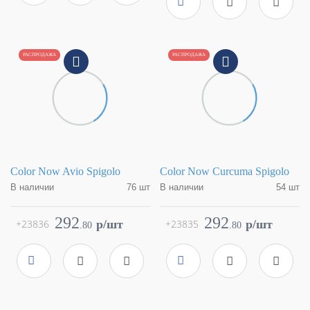
Артикул
fMSC
Поверхность
матовая
Артикул
fMSD
РАСПРОДАЖА
РАСПРОДАЖА
Color Now Avio Spigolo
Color Now Curcuma Spigolo
В наличии
76 шт
В наличии
54 шт
Коллекция
Color Now
Коллекция
Color Now
Фабрика
FAP Ceramiche
Фабрика
FAP Ceramiche
292
292
+23836
p/шт
+23835
p/шт
.
80
.
80
Страна
Италия
Страна
Италия
Размер
1x30.5
Размер
1x30.5
Цвет
синий
Цвет
светло-коричневый
Поверхность
матовая
Поверхность
матовая
Артикул
fMR1
Артикул
fMR3