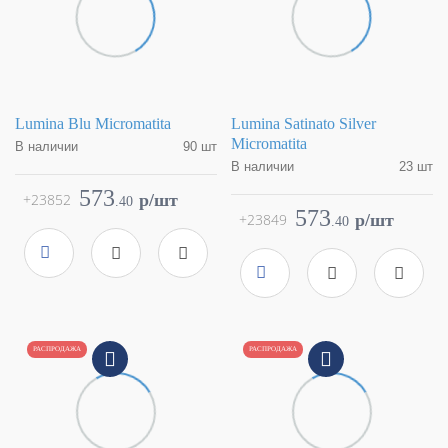
Lumina Blu Micromatita
Lumina Satinato Silver
Micromatita
В наличии
90 шт
В наличии
23 шт
Коллекция
Color Now
Фабрика
FAP Ceramiche
Коллекция
Color Now
573
+23852
p/шт
.
40
Страна
Италия
Фабрика
FAP Ceramiche
573
+23849
p/шт
.
40
Размер
0.7x91.5
Страна
Италия
Цвет
синий
Размер
0.7x91.5
Поверхность
матовая
Цвет
серебряный
Артикул
fMUO
Поверхность
глянцевая
Артикул
fMUN
РАСПРОДАЖА
РАСПРОДАЖА