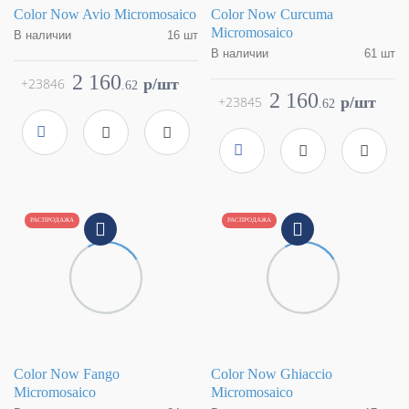
Color Now Avio Micromosaico
Color Now Curcuma
Micromosaico
В наличии
16 шт
В наличии
61 шт
Коллекция
Color Now
Фабрика
FAP Ceramiche
Коллекция
Color Now
2 160
+23846
p/шт
.
62
Страна
Италия
Фабрика
FAP Ceramiche
2 160
+23845
p/шт
.
62
Размер
30,5x30,5
Страна
Италия
Цвет
синий
Размер
30,5x30,5
Поверхность
матовая
Цвет
светло-коричневый
Артикул
fMS8
Поверхность
матовая
Артикул
fMTL
РАСПРОДАЖА
РАСПРОДАЖА
Color Now Fango
Color Now Ghiaccio
Micromosaico
Micromosaico