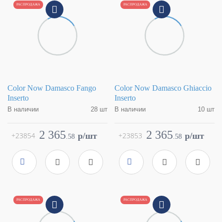
РАСПРОДАЖА
РАСПРОДАЖА
Color Now Damasco Fango
Color Now Damasco Ghiaccio
Inserto
Inserto
В наличии
28 шт
В наличии
10 шт
Коллекция
Color Now
Коллекция
Color Now
Фабрика
FAP Ceramiche
Фабрика
FAP Ceramiche
2 365
2 365
+23854
p/шт
+23853
p/шт
.
58
.
58
Страна
Италия
Страна
Италия
Размер
30,5x91,5
Размер
30,5x91,5
Цвет
серый
Цвет
белый
Поверхность
матовая
Поверхность
матовая
Артикул
fMUQ
Артикул
fMUR
РАСПРОДАЖА
РАСПРОДАЖА