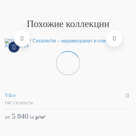
Похожие коллекции
Ylico
Su
FAP Ceramiche
FA
5 840
от
p/м²
о
.
14