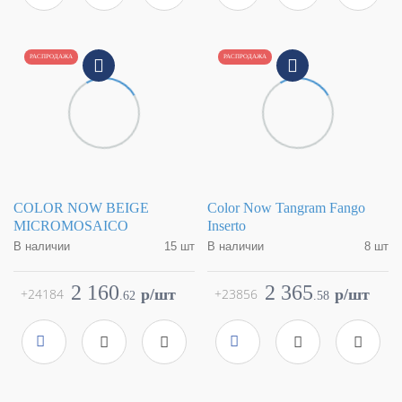
Артикул
fMTX
Артикул
fMTP
РАСПРОДАЖА
РАСПРОДАЖА
COLOR NOW BEIGE
Color Now Tangram Fango
MICROMOSAICO
Inserto
В наличии
15 шт
В наличии
8 шт
Коллекция
Color Now
Коллекция
Color Now
Фабрика
FAP Ceramiche
Фабрика
FAP Ceramiche
2 160
2 365
+24184
p/шт
+23856
p/шт
.
62
.
58
Страна
Италия
Страна
Италия
Размер
30,5x30,5
Размер
30,5x91,5
Цвет
светло-бежевый
Цвет
серый
Поверхность
матовая
Поверхность
матовая
Артикул
fMS9
Артикул
fMUE