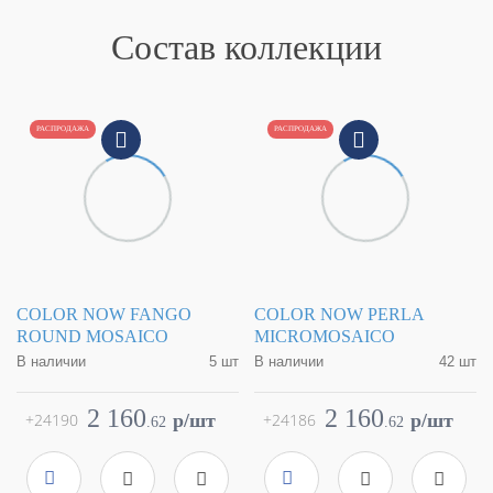
Состав коллекции
РАСПРОДАЖА
РАСПРОДАЖА
COLOR NOW FANGO
COLOR NOW PERLA
ROUND MOSAICO
MICROMOSAICO
В наличии
5 шт
В наличии
42 шт
Коллекция
Color Now
Коллекция
Color Now
Фабрика
FAP Ceramiche
Фабрика
FAP Ceramiche
2 160
2 160
+24190
p/шт
+24186
p/шт
.
62
.
62
Страна
Италия
Страна
Италия
Размер
29.5x32.5
Размер
30,5x30,5
Цвет
серый
Цвет
серый
Поверхность
матовая
Поверхность
матовая