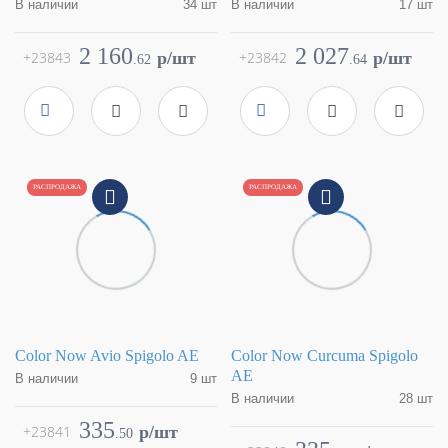
В наличии
34 шт
В наличии
17 шт
Коллекция
Color Now
Коллекция
Color Now
Фабрика
FAP Ceramiche
Фабрика
FAP Ceramiche
2 160
2 027
+23843
p/шт
+23842
p/шт
.
62
.
64
Страна
Италия
Страна
Италия
Размер
30,5x30,5
Размер
30,5x30,5
Цвет
серый
Цвет
белый
Поверхность
матовая
Поверхность
матовая
Артикул
fMTM
Артикул
fMTN
РАСПРОДАЖА
РАСПРОДАЖА
Color Now Avio Spigolo AE
Color Now Curcuma Spigolo
AE
В наличии
9 шт
В наличии
28 шт
Коллекция
Color Now
Фабрика
FAP Ceramiche
Коллекция
Color Now
335
+23841
p/шт
.
50
Страна
Италия
Фабрика
FAP Ceramiche