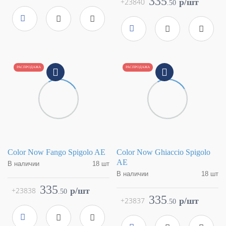
335
+23840
p/шт
.
50
Размер
1x1
Страна
Италия
Цвет
синий
Размер
1x1
Поверхность
матовая
Цвет
светло-коричневый
Артикул
fMR9
Поверхность
матовая
Артикул
fMSB
РАСПРОДАЖА
РАСПРОДАЖА
Color Now Fango Spigolo AE
Color Now Ghiaccio Spigolo
AE
В наличии
18 шт
В наличии
18 шт
Коллекция
Color Now
Фабрика
FAP Ceramiche
Коллекция
Color Now
335
+23838
p/шт
.
50
Страна
Италия
Фабрика
FAP Ceramiche
335
+23837
p/шт
.
50
Размер
1x1
Страна
Италия
Цвет
коричневый
Размер
1x1
Поверхность
матовая
Цвет
светло-бежевый