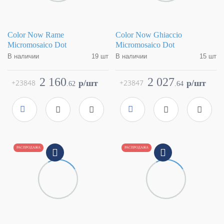
Color Now Rame
Color Now Ghiaccio
Micromosaico Dot
Micromosaico Dot
В наличии
19 шт
В наличии
15 шт
Коллекция
Color Now
Коллекция
Color Now
Фабрика
FAP Ceramiche
Фабрика
FAP Ceramiche
2 160
2 027
+23848
p/шт
+23847
p/шт
.
62
.
64
Страна
Италия
Страна
Италия
Размер
30,5x30,5
Размер
30,5x30,5
Цвет
красный
Цвет
белый
Поверхность
матовая
Поверхность
матовая
Артикул
fMTU
Артикул
fMTR
РАСПРОДАЖА
РАСПРОДАЖА