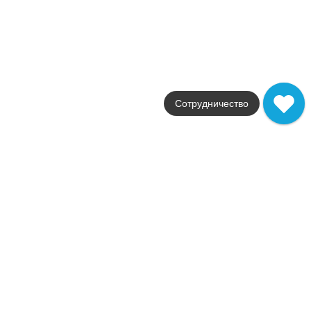
глянцевая
Артикул
fPZ5
9 236
.
62
p/м²
+36938
Купить в 1 клик
В корзину
В наличии
Сотрудничество
ROMA GOLD 60X120 CALACATTA ORO BRILL
Коллекция
Roma Gold Gres Porcellan
Фабрика
FAP Ceramiche
Страна
Италия
Размер
60x120
Цвет
белый
Поверхность
глянцевая
Артикул