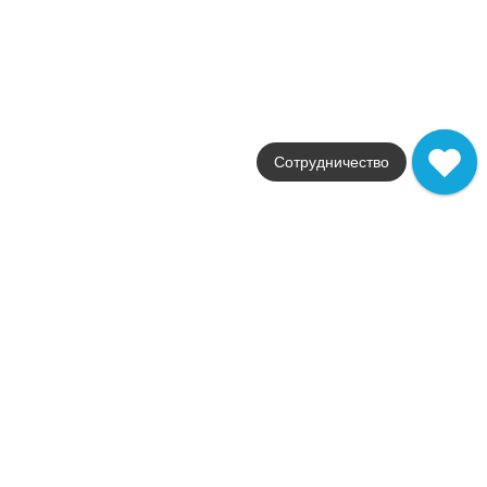
Фабрика
FAP Ceramiche
Страна
Италия
Размер
30,5x91,5
Цвет
серый
Сотрудничество
Поверхность
матовая
Артикул
fMUQ
2 365
.
58
p/шт
+23854
Купить в 1 клик
В корзину
Распродажа
В наличии
Lumina Blu Micromatita
В наличии
90 шт
Коллекция
Color Now