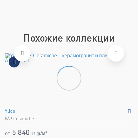
Артикул
fMSD
Похожие коллекции
Ylico
S
FAP Ceramiche
FA
5 840
от
p/м²
о
.
14