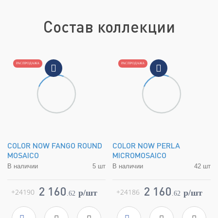
Состав коллекции
РАСПРОДАЖА
РАСПРОДАЖА
COLOR NOW FANGO ROUND
COLOR NOW PERLA
MOSAICO
MICROMOSAICO
В наличии
5 шт
В наличии
42 шт
Коллекция
Color Now
Коллекция
Color Now
Фабрика
FAP Ceramiche
Фабрика
FAP Ceramiche
2 160
2 160
+24190
+24186
p/шт
p/шт
.
62
.
62
Страна
Италия
Страна
Италия
Размер
29.5x32.5
Размер
30,5x30,5
Цвет
серый
Цвет
серый