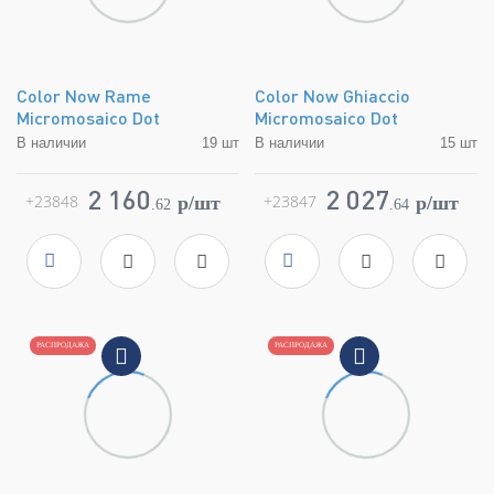
Color Now Rame
Color Now Ghiaccio
Micromosaico Dot
Micromosaico Dot
В наличии
19 шт
В наличии
15 шт
Коллекция
Color Now
Коллекция
Color Now
Фабрика
FAP Ceramiche
Фабрика
FAP Ceramiche
2 160
2 027
+23848
+23847
p/шт
p/шт
.
62
.
64
Страна
Италия
Страна
Италия
Размер
30,5x30,5
Размер
30,5x30,5
Цвет
красный
Цвет
белый
Поверхность
матовая
Поверхность
матовая
Артикул
fMTU
Артикул
fMTR
РАСПРОДАЖА
РАСПРОДАЖА