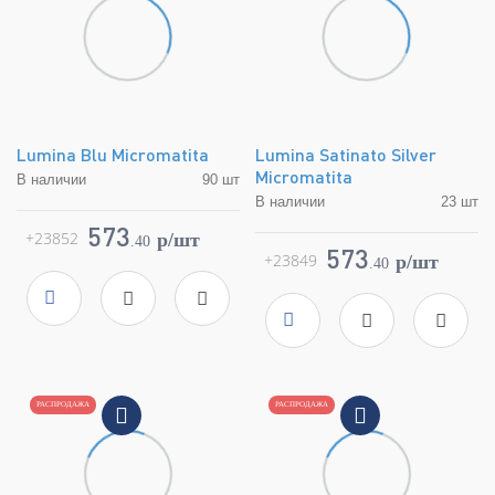
Lumina Blu Micromatita
Lumina Satinato Silver
Micromatita
В наличии
90 шт
В наличии
23 шт
Коллекция
Color Now
Фабрика
FAP Ceramiche
Коллекция
Color Now
573
+23852
p/шт
.
40
Страна
Италия
Фабрика
FAP Ceramiche
573
+23849
p/шт
.
40
Размер
0.7x91.5
Страна
Италия
Цвет
синий
Размер
0.7x91.5
Поверхность
матовая
Цвет
серебряный
Артикул
fMUO
Поверхность
глянцевая
Артикул
fMUN
РАСПРОДАЖА
РАСПРОДАЖА