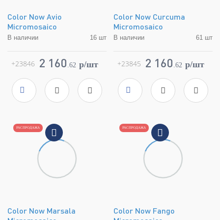
Color Now Avio
Color Now Curcuma
Micromosaico
Micromosaico
В наличии
16 шт
В наличии
61 шт
Коллекция
Color Now
Коллекция
Color Now
Фабрика
FAP Ceramiche
Фабрика
FAP Ceramiche
2 160
2 160
+23846
+23845
p/шт
p/шт
.
62
.
62
Страна
Италия
Страна
Италия
Размер
30,5x30,5
Размер
30,5x30,5
Цвет
синий
Цвет
светло-коричневый
Поверхность
матовая
Поверхность
матовая
Артикул
fMS8
Артикул
fMTL
РАСПРОДАЖА
РАСПРОДАЖА
Color Now Marsala
Color Now Fango