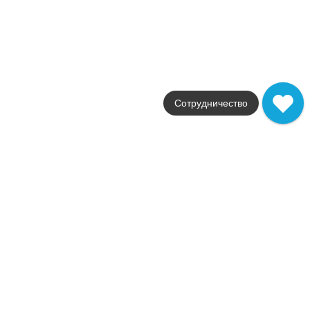
Color Now
Фабрика
FAP Ceramiche
Страна
Италия
Размер
30,5x91,5
Цвет
серый
Сотрудничество
Поверхность
матовая
Артикул
fMUQ
2 365
.
58
p/шт
+23854
Купить в 1 клик
В корзину
Распродажа
В наличии
Color Now Damasco Ghiaccio Inserto
В наличии
10 шт
Коллекция