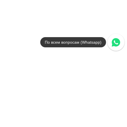
Страна
Италия
Размер
1x30.5
Цвет
серый
Поверхность
глянцевая
По всем вопросам (Whatsapp)
Артикул
fOAR
641
.
72
p/шт
+29711
Купить в 1 клик
В корзину
Распродажа
В наличии
R.C.30,5 Calacatta Brill.Spigalo
В наличии
20 шт
Коллекция
Roma Classic
Фабрика