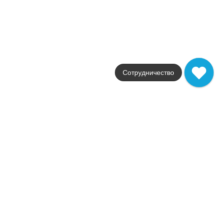
FAP Ceramiche
Страна
Италия
Размер
30,5x30,5
Цвет
серый
Поверхность
Сотрудничество
глянцевая
Артикул
fNY6
1 620
.
16
p/шт
+29713
Купить в 1 клик
В корзину
Распродажа
В наличии
R.C.30,5 Grigio Superiore Brill.Spigalo
В наличии
77 шт
Коллекция
Roma Classic
Фабрика