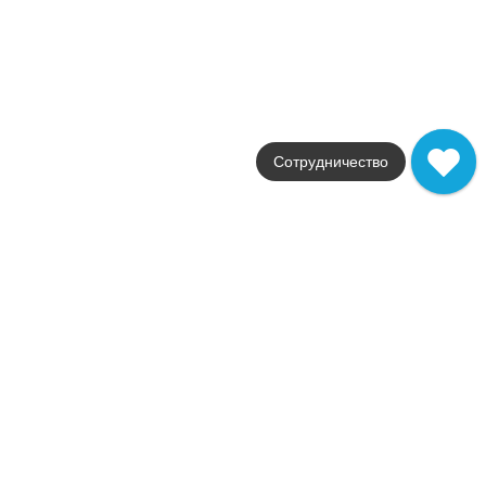
от
5 840
.
14
p/м²
Распродажа
В наличии
Supernatural
FAP Ceramiche
Страна
Сотрудничество
Италия
Цвета
серый / коричневый / белый /
Поверхности
глянцевая
Стили
Современный
Размеры
30,5x30,5 / 5.5x30.5 / 17.
от
162
.
26
p/шт
Распродажа
Новинка
В наличии
Sole
FAP Ceramiche