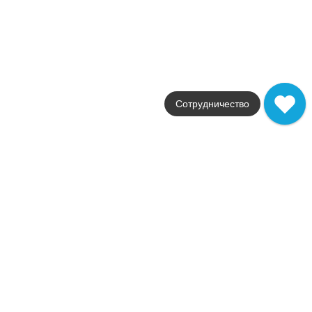
от
5 840
.
14
p/м²
Распродажа
В наличии
Supernatural
FAP Ceramiche
Страна
Сотрудничество
Италия
Цвета
серый / коричневый / белый /
Поверхности
глянцевая
Стили
Современный
Размеры
30,5x30,5 / 5.5x30.5 / 17.
от
162
.
26
p/шт
Распродажа
Новинка
В наличии
Sole
FAP Ceramiche