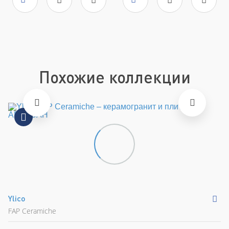
Поверхность
глянцевая
Поверхность
глянцевая
Артикул
fNLW
Артикул
fNIQ
Похожие коллекции
Ylico
S
FAP Ceramiche
FA