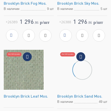
Brooklyn Brick Fog Mos.
Brooklyn Brick Sky Mos.
В наличии
9 шт
В наличии
5 шт
Коллекция
Brooklyn
Коллекция
Brooklyn
Фабрика
FAP Ceramiche
Фабрика
FAP Ceramiche
1 296
1 296
+26389
+26388
p/шт
p/шт
.
86
.
86
Страна
Италия
Страна
Италия
Размер
30x30
Размер
30x30
Цвет
серый
Цвет
голубой
Поверхность
глянцевая
Поверхность
глянцевая
Артикул
fNLX
Артикул
fNL0
РАСПРОДАЖА
РАСПРОДАЖА
Brooklyn Brick Leaf Mos.
Brooklyn Brick Sand Mos.
В наличии
49 шт
Коллекция
Brooklyn
Коллекция
Brooklyn
Фабрика
FAP Ceramiche