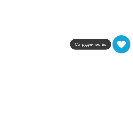
29.5x32.5
Цвет
коричневый
Поверхность
глянцевая
Артикул
fNK9
2 031
.
30
p/шт
Сотрудничество
+26392
Купить в 1 клик
В корзину
Распродажа
В наличии
Brooklyn Brick Carbon Mos.
В наличии
4 шт
Коллекция
Brooklyn
Фабрика
FAP Ceramiche
Страна
Италия
Размер