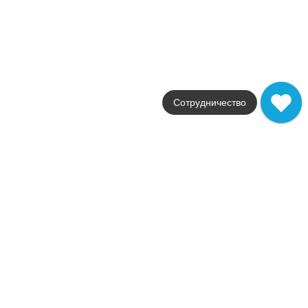
Артикул
600080000378
2 902
.
38
p/шт
+27648
Купить в 1 клик
В корзину
Распродажа
В наличии
Сотрудничество
Форс Вст.Миксер
В наличии
38 шт
Коллекция
Force
Фабрика
Atlas Concorde Russia
Страна
Россия
Размер
25x75
Цвет
бежевый
Поверхность
глянцевая