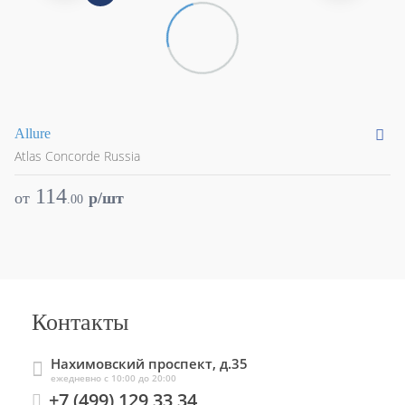
Allure
De
Atlas Concorde Russia
At
114
от
p/шт
о
.
00
Контакты
Нахимовский проспект, д.35
ежедневно с 10:00 до 20:00
+7 (499) 129 33 34