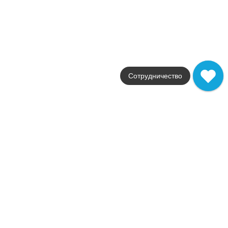
Стили
камень / под камень
Размеры
30,5x30,5 / 4x25 / 60x120
от
841
.
80
p/шт
В наличии
Forte Dei Marmi
Сотрудничество
Atlas Concorde Russia
Страна
Россия
Цвета
белый / серый / светло-бежев
Поверхности
лаппатированная / мато
Стили
мрамор / под мрамор
Размеры
80x160 / 80x80 / 60x120 /
от
3 387
.
94
p/м²
В наличии
Forte Dei Marmi Quark