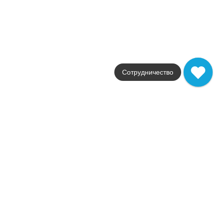
Стили
Бетон / под бетон
Размеры
60x120 / 60x60 / 40x80 / 3
от
237
.
90
p/шт
Eligo
Сотрудничество
Atlas Concorde Russia
Распродажа
В наличии
Empire
Atlas Concorde Russia
Страна
Россия
Цвета
серый / белый / черный / беж
Поверхности
лаппатированная / мато
Стили
мрамор / пэчворк / под мрамо