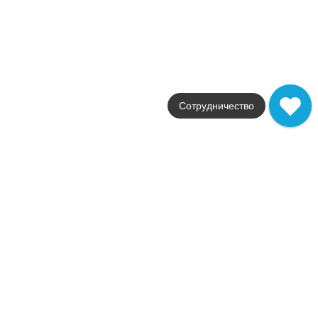
+27654
Купить в 1 клик
В корзину
Распродажа
В наличии
Форс Айвори Мозаика
В наличии
Сотрудничество
2
6,0 м
Коллекция
Force
Фабрика
Atlas Concorde Russia
Страна
Россия
Размер
30,5x30,5
Цвет
белый
Поверхность
лаппатированная
Артикул
600110000858
9 897
.
86
p/м²