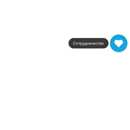
глянцевая
Артикул
600080000376
2 848
.
70
p/шт
+27645
Купить в 1 клик
В корзину
Распродажа
Сотрудничество
В наличии
Форс Фенси
В наличии
2
41,0 м
Коллекция
Force
Фабрика
Atlas Concorde Russia
Страна
Россия
Размер
25x75
Цвет
темно-коричневый
Поверхность