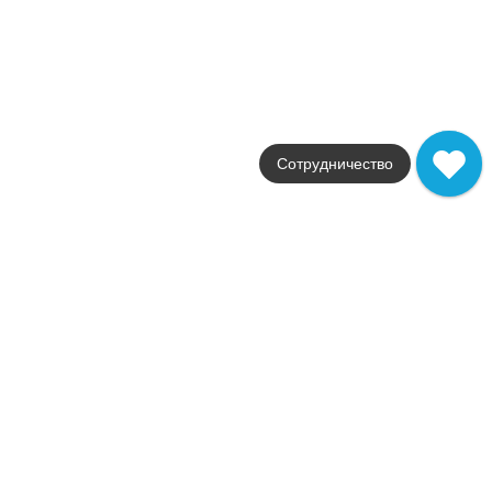
глянцевая
Артикул
600080000378
2 902
.
38
p/шт
+27648
Купить в 1 клик
В корзину
Распродажа
Сотрудничество
В наличии
Форс Фенси
В наличии
2
41,0 м
Коллекция
Force
Фабрика
Atlas Concorde Russia
Страна
Россия
Размер
25x75
Цвет
темно-коричневый
Поверхность