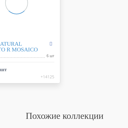
NATURAL
O R MOSAICO
6 шт
Supernatural
FAP Ceramiche
/шт
Италия
+14125
30,5x30,5
серый
ь
глянцевая
fJWG
Похожие коллекции