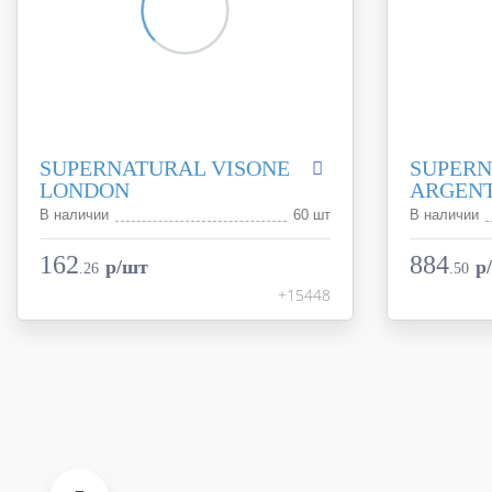
SUPERNATURAL VISONE
SUPER
LONDON
ARGENT
В наличии
60 шт
В наличии
Коллекция
Supernatural
Коллекция
Фабрика
FAP Ceramiche
Фабрика
162
884
p/шт
p
.
26
.
50
Страна
Италия
Страна
+15448
Размер
5.5x30.5
Размер
Цвет
коричневый
Цвет
Поверхность
глянцевая
Поверхност
Артикул
fJXO
Артикул