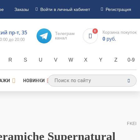
ое
Заказы
Войти в личный кабинет
Регистрация
й пр-т, 35
0
Корзина покупок
Телеграм
канал
0
руб.
0:00 до 20:00
R
S
U
V
W
X
Y
Z
0-9
ДАЖИ
НОВИНКИ
FKEI
ramiche Supernatural