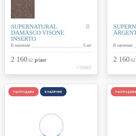
SUPERNATURAL
SUPERN
DAMASCO VISONE
ARGENT
INSERTO
В наличии
5 шт
В наличии
Коллекция
Supernatural
Коллекция
Фабрика
FAP Ceramiche
Фабрика
2 160
2 160
p/шт
.
62
.
62
Страна
Италия
Страна
+15467
Размер
30,5x91,5
Размер
Цвет
коричневый
Цвет
Поверхность
глянцевая
Поверхност
Артикул
РАСПРОДАЖА
В НАЛИЧИИ
fJWV
Артикул
РАСПРОДАЖ