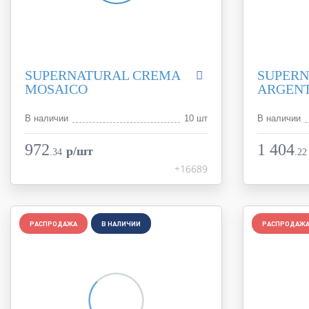
SUPERNATURAL CREMA
SUPERN
MOSAICO
ARGENT
В наличии
10 шт
В наличии
Коллекция
Supernatural
Коллекция
Фабрика
FAP Ceramiche
Фабрика
972
1 404
p/шт
.
34
.
22
Страна
Италия
Страна
+16689
Размер
30,5x30,5
Размер
Цвет
бежевый
Цвет
Поверхность
глянцевая
Поверхност
Артикул
РАСПРОДАЖА
В НАЛИЧИИ
fKC9
Артикул
РАСПРОДАЖ