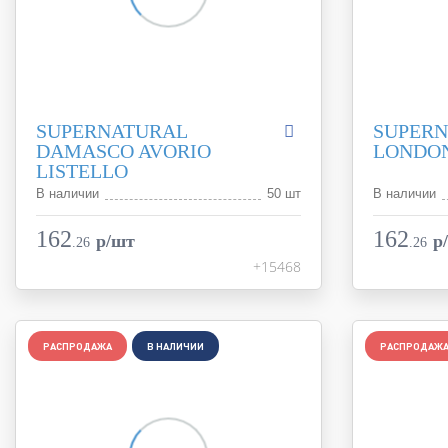
SUPERNATURAL
SUPERN
DAMASCO AVORIO
LONDO
LISTELLO
В наличии
50 шт
В наличии
Коллекция
Supernatural
Коллекция
Фабрика
FAP Ceramiche
Фабрика
162
162
p/шт
p
.
26
.
26
Страна
Италия
Страна
+15468
Размер
5.5x30.5
Размер
Цвет
бежевый
Цвет
Поверхность
глянцевая
Поверхност
Артикул
РАСПРОДАЖА
В НАЛИЧИИ
fJWY
Артикул
РАСПРОДАЖ