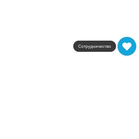
Стили
классика
Размеры
30x60
от
1 069
.
94
p/м²
Распродажа
В наличии
Сотрудничество
Disney R3060
Azteca
Страна
Испания
Цвета
красный
Поверхности
глянцевая
Размеры
30x60
от
1 069
.
94
p/м²
Orion
Azteca
Страна
Испания