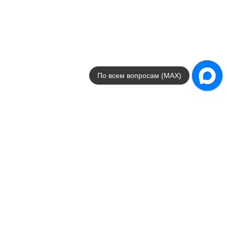
Цвета
серый / черный / разноцветна
Поверхности
матовая / натуральная
Стили
под камень / под мрамор / ри
Размеры
60x120 / 30x90 / 60x60 / 3
от
1 093
.
59
p/м²
По всем вопросам (MAX)
Orion
Azteca
Страна
Испания
Цвета
зеленый / коричневый / белый
Поверхности
лаппатированная / рект
Стили
под бетон / под камень
Размеры
60x120 / 60x60
от
7 343
.
09
p/м²
Passion Lux