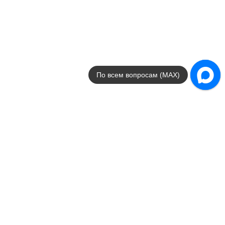
Размеры
60x120 / 60x60
от
7 343
.
09
p/м²
Passion Lux
Azteca
Страна
Испания
Цвета
По всем вопросам (MAX)
бежевый / серый / коричневый
Поверхности
глянцевая / лаппатиров
Стили
под камень / классика
Размеры
45x90 / 30x90 / 60x60 / 5x
от
3 831
.
80
p/м²
Распродажа
В наличии
Suite
Azteca
Страна
Испания
Цвета