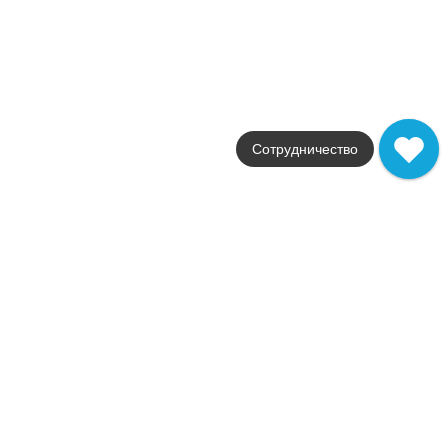
Поверхность
глянцевая / ректифицир
Артикул
78799400
2 992
.
00
p/м²
78799400
Купить в 1 клик
В корзину
Сотрудничество
Керамическая плитка Nebula R90 Grey 30x90
Коллекция
Nebula
Фабрика
Azteca
Страна
Испания
Размер
30x90
Цвет
серый
Поверхность
глянцевая / ректифицир
Артикул