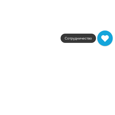
Размеры
30x60
от
1 069
.
94
p/м²
Распродажа
В наличии
Disney R3060
Azteca
Сотрудничество
Страна
Испания
Цвета
красный
Поверхности
глянцевая
Размеры
30x60
от
1 069
.
94
p/м²
Da Vinci
Azteca
Страна
Испания
Цвета
белый