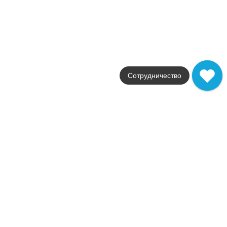
матовая
Стили
классика
Размеры
30x60
от
1 069
.
94
p/м²
Распродажа
В наличии
Сотрудничество
Disney R3060
Azteca
Страна
Испания
Цвета
красный
Поверхности
глянцевая
Размеры
30x60
от
1 069
.
94
p/м²
Orion
Azteca
Страна
Испания