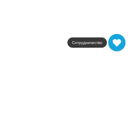
30x30
Цвет
белый
Поверхность
матовая
Артикул
AF9D
21 853
.
50
p/м²
Сотрудничество
AF9D
Купить в 1 клик
В корзину
Marvel Grey Cloud Mosaico Matt
Коллекция
Marvel X
Фабрика
Atlas Concorde
Страна
Италия
Размер
30x30
Цвет
серый
Поверхность