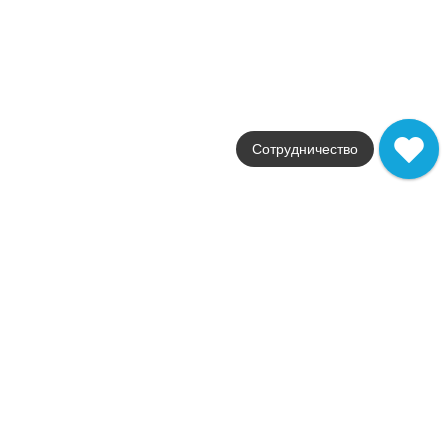
30x30
Цвет
серый
Поверхность
матовая
Артикул
AF9E
21 853
.
50
p/м²
Сотрудничество
AF9E
Купить в 1 клик
В корзину
Marvel Fior di Bosco Mosaico Matt
Коллекция
Marvel X
Фабрика
Atlas Concorde
Страна
Италия
Размер
30x30
Цвет
серый
Поверхность