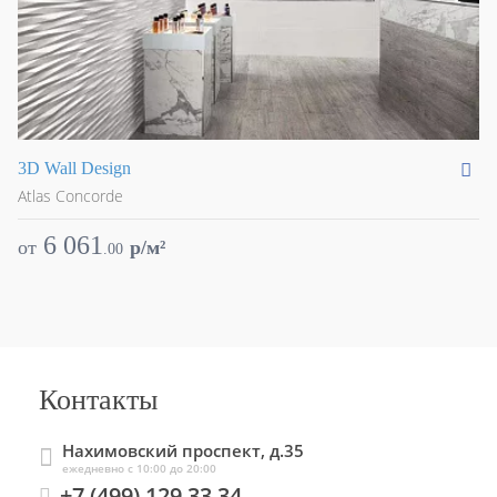
3D Wall Design
3D
Atlas Concorde
At
6 061
от
p/м²
о
.
00
Контакты
Нахимовский проспект, д.35
ежедневно с 10:00 до 20:00
+7 (499) 129 33 34