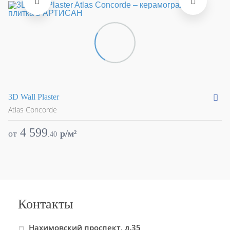
3D Wall Plaster
Ad
Atlas Concorde
At
4 599
от
p/м²
о
.
40
Контакты
Нахимовский проспект, д.35