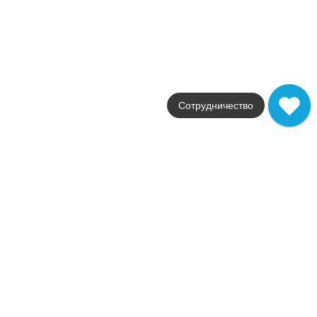
Поверхности
velvet / матовая / стр
Стили
Бетон / под бетон
Размеры
60x120 / 160x320 / 120x278
от
6 237
.
00
p/м²
Сотрудничество
Boost Color
Atlas Concorde
Страна
Италия
Цвета
красный / зеленый / белый /
Поверхности
матовая
Стили
под бетон
Размеры
120x278 / 50x120
от
8 580
.
00
p/м²
В наличии