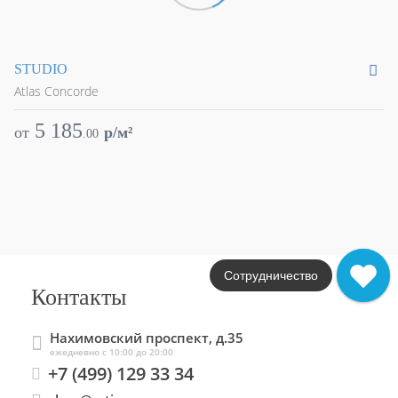
STUDIO
Ma
Atlas Concorde
At
5 185
от
p/м²
о
.
00
Сотрудничество
Контакты
Нахимовский проспект, д.35
ежедневно с 10:00 до 20:00
+7 (499) 129 33 34