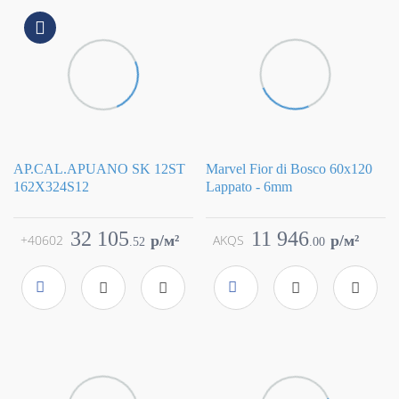
AP.CAL.APUANO SK 12ST
Marvel Fior di Bosco 60x120
162X324S12
Lappato - 6mm
Коллекция
Marvel X
Коллекция
Marvel X
Фабрика
Atlas Concorde
Фабрика
Atlas Concorde
32 105
11 946
+40602
p/м²
AKQS
p/м²
.
52
.
00
Страна
Италия
Страна
Италия
Размер
162x324
Размер
60x120
Цвет
бежевый
Цвет
серый
Поверхность
сатинированная
Поверхность
глянцевая / полированн
Артикул
AGRJ
Артикул
AKQS