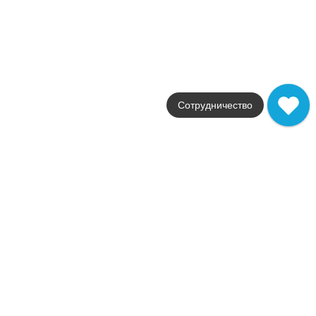
белый / темно-коричневый / с
Поверхности
лаппатированная / глян
Стили
камень / под камень
Размеры
30,5x30,5 / 4x25 / 60x120
от
841
.
80
p/шт
Сотрудничество
Распродажа
В наличии
Frame
Atlas Concorde Russia
Страна
Россия
Цвета
коричневый
Поверхности
матовая
Стили
дерево
Размеры
22.5x90