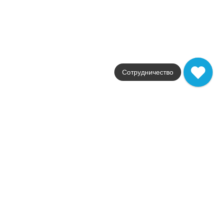
Россия
Цвета
белый / темно-коричневый / с
Поверхности
лаппатированная / глян
Стили
камень / под камень
Размеры
30,5x30,5 / 4x25 / 60x120
Сотрудничество
от
841
.
80
p/шт
Распродажа
В наличии
Frame
Atlas Concorde Russia
Страна
Россия
Цвета
коричневый
Поверхности
матовая
Стили
дерево
Размеры