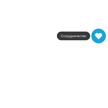
Armonia
APE Ceramica
Страна
Испания
Цвета
мультиколор
Поверхности
лаппатированная
Сотрудничество
Стили
Современный
Размеры
20x60
от
540
.
46
p/шт
Распродажа
В наличии
Constance
APE Ceramica
Страна
Испания
Цвета
розовый
Поверхности
матовая