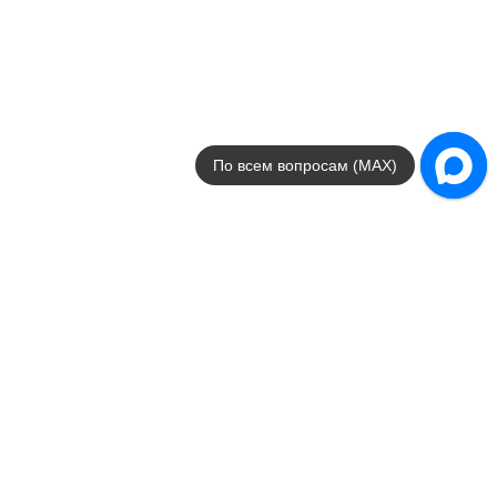
APE Ceramica
Страна
Испания
Цвета
зеленый / серый / белый / го
Размеры
7.5x30
от
8 206
.
71
p/м²
Распродажа
По всем вопросам (MAX)
В наличии
Minim
APE Ceramica
Страна
Испания
Цвета
коричневый
Поверхности
матовая
Стили
Современный
Размеры
20x50
от
1 069
.
94
p/м²