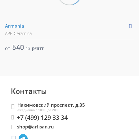
Armonia
A
APE Ceramica
AP
540
от
p/шт
о
.
46
Контакты
Нахимовский проспект, д.35
ежедневно с 10:00 до 20:00
+7 (499) 129 33 34
shop@artisan.ru