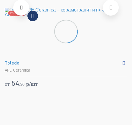
РАСПРОДАЖА
Toledo
M
APE Ceramica
AP
54
от
p/шт
о
.
90