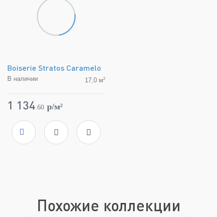
Boiserie Stratos Caramelo
В наличии
2
17,0 м
Коллекция
Stratos
Фабрика
APE Ceramica
1 134
p/м²
.
60
Страна
Испания
Размер
29.5x90
Цвет
бежевый
Поверхность
матовая
Похожие коллекции