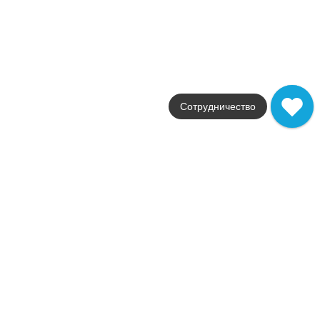
Armonia
APE Ceramica
Страна
Испания
Цвета
мультиколор
Поверхности
Сотрудничество
лаппатированная
Стили
Современный
Размеры
20x60
от
540
.
46
p/шт
Распродажа
В наличии
Constance
APE Ceramica
Страна
Испания
Цвета
розовый
Поверхности