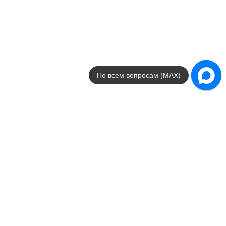
матовая
Стили
Современный
Размеры
20x50
от
1 069
.
94
p/м²
Portobello
По всем вопросам (MAX)
APE Ceramica
Страна
Испания
Цвета
коричневый
Размеры
9.8x46.5
от
7 912
.
90
p/м²
Savona
APE Ceramica
Страна
Испания
Цвета
белый / черный
Размеры