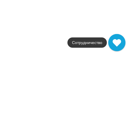
Цвет
бежевый
Поверхность
глянцевая
Артикул
fKUE
4 179
.
72
p/м²
+15926
Сотрудничество
Купить в 1 клик
В корзину
Распродажа
В наличии
EVOQUE SIGILLO ARGENTO LISTELLO MOSAICO
В наличии
31 шт
Коллекция
Evoque
Фабрика
FAP Ceramiche
Страна
Италия
Размер
7.5x30.5