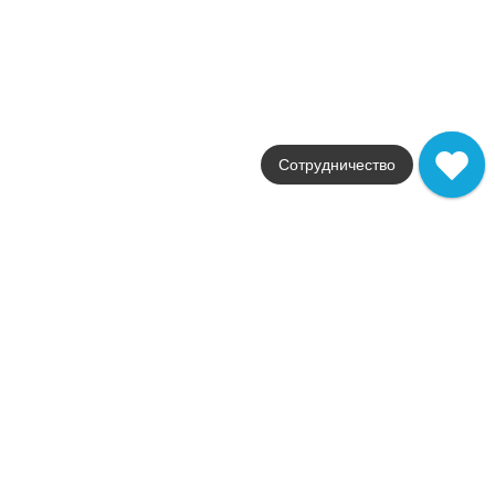
Италия
Размер
30,5x30,5
Цвет
коричневый
Поверхность
матовая
Артикул
Сотрудничество
fK4X
778
.
36
p/шт
+17714
Купить в 1 клик
В корзину
Распродажа
В наличии
CRETA ACANTO NATURALE LISTELLO
В наличии
103 шт
Коллекция
Creta
Фабрика
FAP Ceramiche
Страна