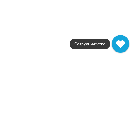
Цвет
серый
Поверхность
натуральная
Артикул
TN02/NR_R9/60x120x10R/GC
3 890
.
00
p/м²
TN02/NR_R9/60x120x10R/GC
Сотрудничество
Купить в 1 клик
В корзину
Похожии коллекци
Aglomerat
Estima
Страна
Россия
Цвета
серый / бежевый
Поверхности
натуральная
Стили