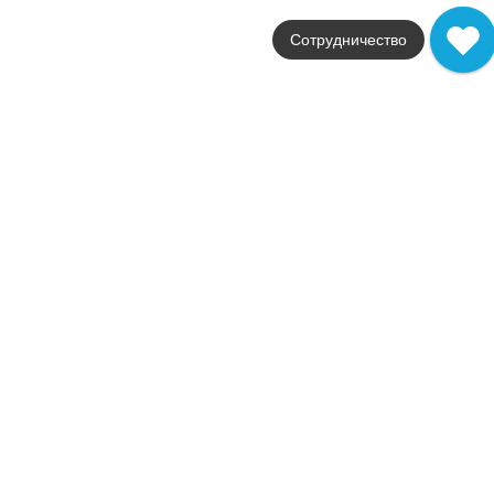
Размер
30x120
Сотрудничество
Цвет
серый
Поверхность
натуральная
Артикул
Steptrade/CW02_NR/30x120x1
1 565
.
00
p/шт
Steptrade/CW02_NR/30x120x10
Купить в 1 клик
В корзину
CW03 Classic Wood натуральная 33x120 бежевый
Коллекция
Classic Wood
Фабрика
Estima
Страна
Россия
Размер
33x120
Цвет
бежевый