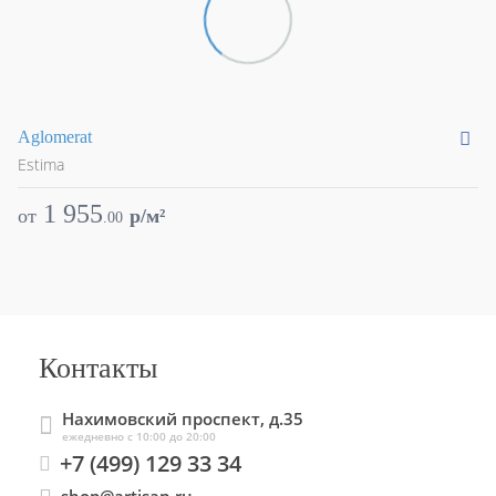
Aglomerat
Ar
Estima
Es
1 955
от
p/м²
о
.
00
Контакты
Нахимовский проспект, д.35
ежедневно с 10:00 до 20:00
+7 (499) 129 33 34